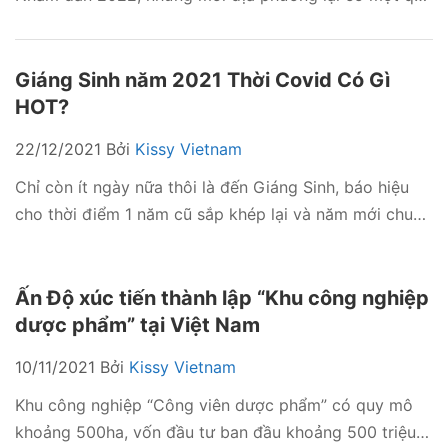
định chống dịch khác nhau. Có tỉnh yêu cầu xét
nghiệm, cách ly y tế, trong khi nhiều tỉnh lại nới lỏng,
chỉ yêu cầu khai báo y tế và đảm bảo 5K. Dưới đây …
Giáng Sinh năm 2021 Thời Covid Có Gì
Đọc tiếp
HOT?
22/12/2021
Bởi
Kissy Vietnam
Chỉ còn ít ngày nữa thôi là đến Giáng Sinh, báo hiệu
cho thời điểm 1 năm cũ sắp khép lại và năm mới chuẩn
bị tới. Tình hình đời sống kinh tế có nhiều biến động và
khó khăn trong năm 2021 do bị ảnh hưởng bởi đại dịch
Covid-19 đã có tác động …
Đọc tiếp
Ấn Độ xúc tiến thành lập “Khu công nghiệp
dược phẩm” tại Việt Nam
10/11/2021
Bởi
Kissy Vietnam
Khu công nghiệp “Công viên dược phẩm” có quy mô
khoảng 500ha, vốn đầu tư ban đầu khoảng 500 triệu