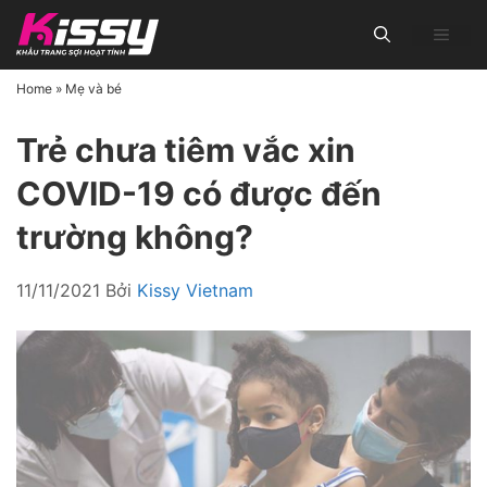
Chuyển
MEN
đến
nội
Home
»
Mẹ và bé
dung
Trẻ chưa tiêm vắc xin
COVID-19 có được đến
trường không?
11/11/2021
Bởi
Kissy Vietnam